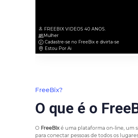
FREEBIX VIDEOS 40 ANOS.
Mulher
e!
Cadastre-se no FreeBix e divirta-se
Estou Por Ai
FreeBix?
O que é o Free
O
FreeBix
é uma plataforma on-line, um si
para conectar pessoas de todos os lugares,