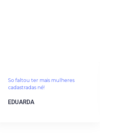
So faltou ter mais mulheres
Muit
cadastradas né!
CAI
EDUARDA