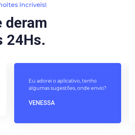
ites incríveis!
e deram
 24Hs.
Eu adorei o aplicativo, tenho
algumas sugestões, onde envio?
VENESSA