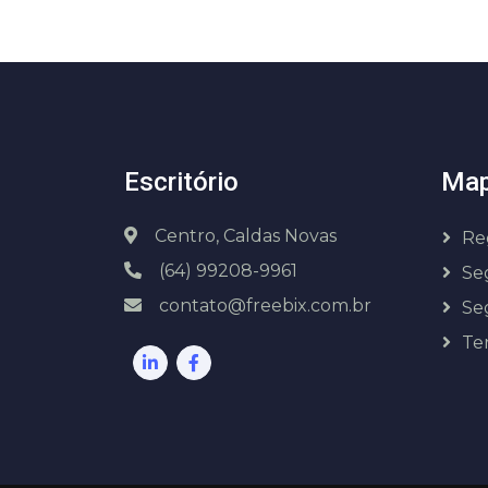
Escritório
Map
Centro, Caldas Novas
Re
(64) 99208-9961
Se
contato@freebix.com.br
Se
Te