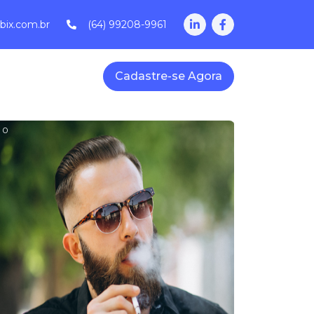
bix.com.br
(64) 99208-9961
Cadastre-se Agora
0
0