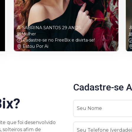
SABRINA SANTOS 29 ANOS.
Mulher
Cadastre-se no FreeBix e divirta-se!
Estou Por Ai
Cadastre-se 
Bix?
Seu Nome
te que foi desenvolvido
 solteiros afim de
Seu Telefone (verdadei